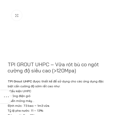
Click to enlarge
TPI GROUT UHPC – Vữa rót bù co ngót
cường độ siêu cao (>120Mpa)
TPI Grout UHPC
được thiết kế để sử dụng cho các ứng dụng đặc
biệt cần cường độ sớm rất cao như:
• Cấu kiện UHPC
• Móng điện gió
• Nền móng máy…
Định mức: 73 bao ~ 1m3 vữa.
Tỷ lệ pha nước: 11 – 13%