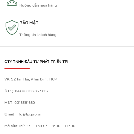
Hướng dẫn mua hàng
BẢO MẬT
Thông tin khách hàng
CTY TNHH ĐẦU TƯ PHÁT TRIỂN TPI
VP:
52 Tân Hải, P.Tân Bình, HCM
ĐT:
(+84) 028 66 857 867
MST:
0313581680
Email
: info@tpi.pro.vn
Mở cửa
:Thứ Hai – Thứ Sáu: 8h00 – 17h00