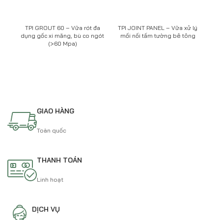
TPI GROUT 60 – Vữa rót đa
TPI JOINT PANEL – Vữa xử lý
TP
dụng gốc xi măng, bù co ngót
mối nối tấm tường bê tông
t
(>60 Mpa)
GIAO HÀNG
Toàn quốc
THANH TOÁN
Linh hoạt
DỊCH VỤ