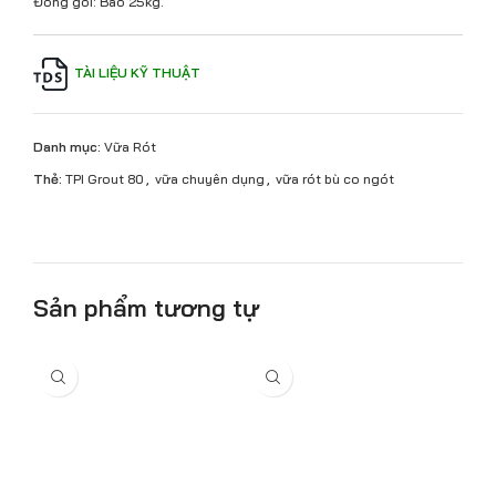
Đóng gói: Bao 25kg.
TÀI LIỆU KỸ THUẬT
Danh mục:
Vữa Rót
Thẻ:
TPI Grout 80
,
vữa chuyên dụng
,
vữa rót bù co ngót
Sản phẩm tương tự