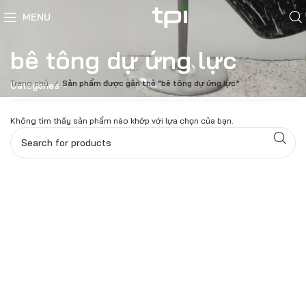
MENU
bê tông dự ứng lực
Trang chủ
Sản phẩm được gắn thẻ “bê tông dự ứng lực”
Categories
Không tìm thấy sản phẩm nào khớp với lựa chọn của bạn.