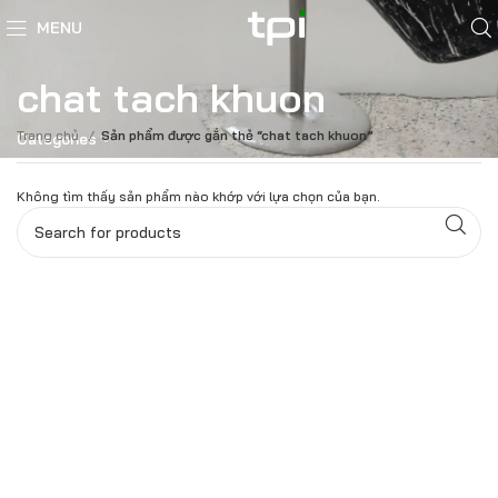
MENU
chat tach khuon
Trang chủ
Sản phẩm được gắn thẻ “chat tach khuon”
Categories
Không tìm thấy sản phẩm nào khớp với lựa chọn của bạn.