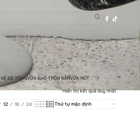
 VỆ BÊ TÔNG
VỮA KHÔ TRỘN SẴN
VỮA RÓT
7 Products
4 Products
Hiển thị kết quả duy nhất
12
18
24