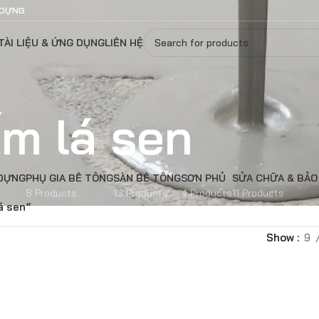
 DỰNG
TÀI LIỆU & ỨNG DỤNG
LIÊN HỆ
m lá sen
 DỰNG
PHỤ GIA BÊ TÔNG
SÀN BÊ TÔNG
SƠN PHỦ
SỬA CHỮA & BẢO
8 Products
13 Products
4 Products
11 Products
á sen”
Show
9