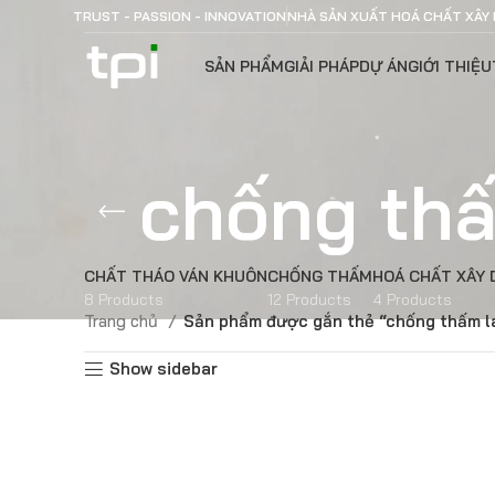
TRUST - PASSION - INNOVATION
NHÀ SẢN XUẤT HOÁ CHẤT XÂY
SẢN PHẨM
GIẢI PHÁP
DỰ ÁN
GIỚI THIỆU
chống thấ
CHẤT THÁO VÁN KHUÔN
CHỐNG THẤM
HOÁ CHẤT XÂY
8 Products
12 Products
4 Products
Trang chủ
Sản phẩm được gắn thẻ “chống thấm l
Show sidebar