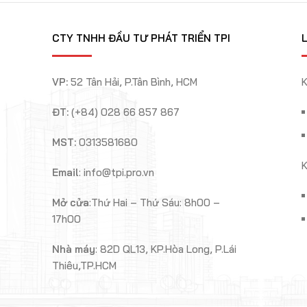
CTY TNHH ĐẦU TƯ PHÁT TRIỂN TPI
L
VP:
52 Tân Hải, P.Tân Bình, HCM
K
ĐT:
(+84) 028 66 857 867
MST:
0313581680
K
Email
: info@tpi.pro.vn
Mở cửa
:Thứ Hai – Thứ Sáu: 8h00 –
17h00
Nhà máy
: 82D QL13,
KP.Hòa Long, P.Lái
Thiêu,TP.HCM