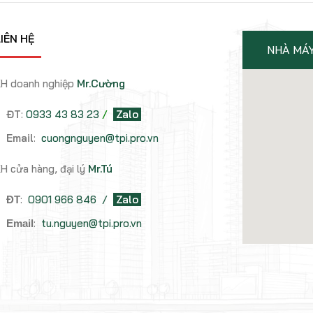
IÊN HỆ
NHÀ MÁ
H doanh nghiệp
Mr.Cường
ĐT
:
0933 43 83 23
/
Zalo
Email
:
cuongnguyen@tpi.pro.vn
H cửa hàng, đại lý
Mr.Tú
:
0901 966 846
/
Zalo
ĐT
:
tu.nguyen@tpi.pro.vn
Email