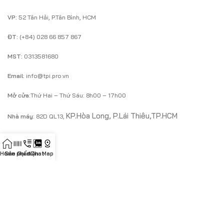
VP:
52 Tân Hải, P.Tân Bình, HCM
ĐT:
(+84) 028 66 857 867
MST:
0313581680
Email
: info@tpi.pro.vn
Mở cửa
:Thứ Hai – Thứ Sáu: 8h00 – 17h00
KP.Hòa Long, P.Lái Thiêu,TP.HCM
Nhà máy
: 82D QL13,
LIÊN HỆ
Home
Sản phẩm
Gọi điện
Chat
Map
KH doanh nghiệp
Mr.Cường
ĐT
:
0933 43 83 23
/
Zalo
Email
:
cuongnguyen@tpi.pro.vn