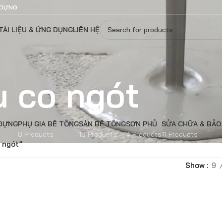
 DỰNG
TÀI LIỆU & ỨNG DỤNG
LIÊN HỆ
ù co ngót
 DỰNG
PHỤ GIA BÊ TÔNG
SÀN BÊ TÔNG
SƠN PHỦ
SỬA CHỮA & BẢO
8 Products
13 Products
4 Products
11 Products
 ngót”
Show
9