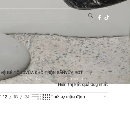
 VỆ BÊ TÔNG
VỮA KHÔ TRỘN SẴN
VỮA RÓT
7 Products
4 Products
Hiển thị kết quả duy nhất
12
18
24