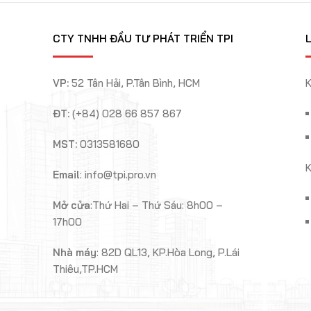
CTY TNHH ĐẦU TƯ PHÁT TRIỂN TPI
L
VP:
52 Tân Hải, P.Tân Bình, HCM
K
ĐT:
(+84) 028 66 857 867
MST:
0313581680
K
Email
: info@tpi.pro.vn
Mở cửa
:Thứ Hai – Thứ Sáu: 8h00 –
17h00
Nhà máy
: 82D QL13,
KP.Hòa Long, P.Lái
Thiêu,TP.HCM