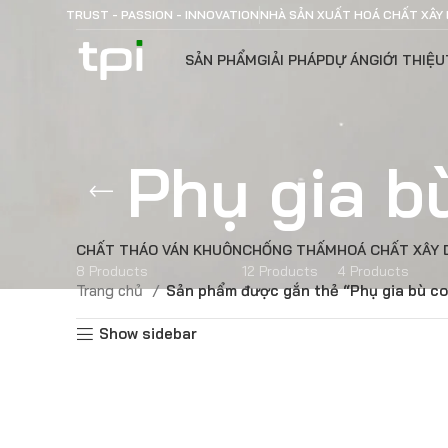
TRUST - PASSION - INNOVATION
NHÀ SẢN XUẤT HOÁ CHẤT XÂY
SẢN PHẨM
GIẢI PHÁP
DỰ ÁN
GIỚI THIỆU
Phụ gia b
CHẤT THÁO VÁN KHUÔN
CHỐNG THẤM
HOÁ CHẤT XÂY
8 Products
12 Products
4 Products
Trang chủ
Sản phẩm được gắn thẻ “Phụ gia bù co
Show sidebar