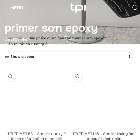
MENU
primer sơn epoxy
Trang chủ
Sản phẩm được gắn thẻ “primer sơn epoxy”
Categories
Hiển thị tất cả 3 kết quả
Show sidebar
TPI PRIMER FS – Sơn lót epoxy 2
TPI PRIMER MB – Sơn lót kháng ẩm
thành phần, không dung môi
epoxy 2 thành phần