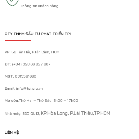
Thông tin khách hàng
CTY TNHH ĐẦU TƯ PHÁT TRIỂN TPI
VP:
52 Tân Hải, P.Tân Bình, HCM
ĐT:
(+84) 028 66 857 867
MST:
0313581680
Email
: info@tpi.pro.vn
Mở cửa
:Thứ Hai – Thứ Sáu: 8h00 – 17h00
KP.Hòa Long, P.Lái Thiêu,TP.HCM
Nhà máy
: 82D QL13,
LIÊN HỆ