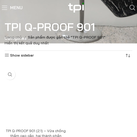
MENU
TPI Q-PROOF 901
Trang chủ
Sản phẩm được gắn thẻ “TPI Q-PROOF 901”
Categories
Hiển thị kết quả duy nhất
Show sidebar
TPI Q-PROOF 901 (2:1) – Vữa chống
thấm cao cấp, hai thành phần