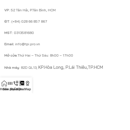
VP:
52 Tân Hải, P.Tân Bình, HCM
ĐT:
(+84) 028 66 857 867
MST:
0313581680
Email
: info@tpi.pro.vn
Mở cửa
:Thứ Hai – Thứ Sáu: 8h00 – 17h00
KP.Hòa Long, P.Lái Thiêu,TP.HCM
Nhà máy
: 82D QL13,
LIÊN HỆ
Home
Sản phẩm
Gọi điện
Chat
Map
KH doanh nghiệp
Mr.Cường
ĐT
:
0933 43 83 23
/
Zalo
Email
:
cuongnguyen@tpi.pro.vn