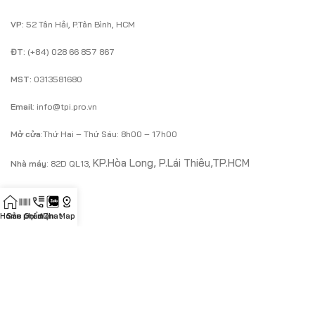
VP:
52 Tân Hải, P.Tân Bình, HCM
ĐT:
(+84) 028 66 857 867
MST:
0313581680
Email
: info@tpi.pro.vn
Mở cửa
:Thứ Hai – Thứ Sáu: 8h00 – 17h00
KP.Hòa Long, P.Lái Thiêu,TP.HCM
Nhà máy
: 82D QL13,
LIÊN HỆ
Home
Sản phẩm
Gọi điện
Chat
Map
KH doanh nghiệp
Mr.Cường
ĐT
:
0933 43 83 23
/
Zalo
Email
:
cuongnguyen@tpi.pro.vn