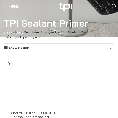
MENU
TPI Sealant Primer
Trang chủ
Sản phẩm được gắn thẻ “TPI Sealant Primer”
Categories
Hiển thị kết quả duy nhất
Show sidebar
TPI SEALANT PRIMER – Chất quét
lót cho keo trám sealant