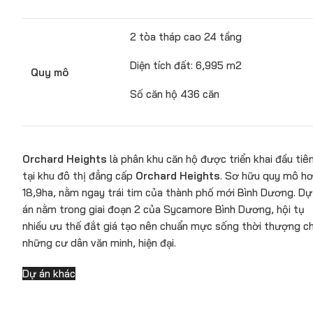
2 tòa tháp cao 24 tầng
Diện tích đất: 6,995 m2
Quy mô
Số căn hộ 436 căn
Orchard Heights
là phân khu căn hộ được triển khai đầu tiê
tại khu đô thị đẳng cấp
Orchard Heights
. Sơ hữu quy mô h
18,9ha, nằm ngay trái tim của thành phố mới Bình Dương. Dự
án nằm trong giai đoạn 2 của Sycamore Bình Dương, hội tụ
nhiều ưu thế đắt giá tạo nên chuẩn mực sống thời thượng c
những cư dân văn minh, hiện đại.
Dự án khác