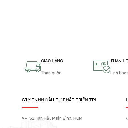
Cao tầng
Victoria Village
GIAO HÀNG
THANH 
Toàn quốc
Linh hoạ
CTY TNHH ĐẦU TƯ PHÁT TRIỂN TPI
L
VP:
52 Tân Hải, P.Tân Bình, HCM
K