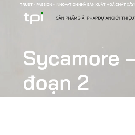
TRUST - PASSION - INNOVATION
NHÀ SẢN XUẤT HOÁ CHẤT XÂY
SẢN PHẨM
GIẢI PHÁP
DỰ ÁN
GIỚI THIỆU
Sycamore –
đoạn 2