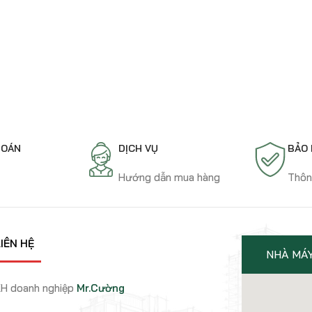
Cao tầng
A&T SKY GARDEN
TOÁN
DỊCH VỤ
BẢO
t
Hướng dẫn mua hàng
Thôn
IÊN HỆ
NHÀ MÁ
H doanh nghiệp
Mr.Cường