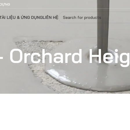
 DỰNG
TÀI LIỆU & ỨNG DỤNG
LIÊN HỆ
 Orchard Heig