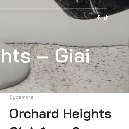
hts – Giai
Sycamore
Orchard Heights