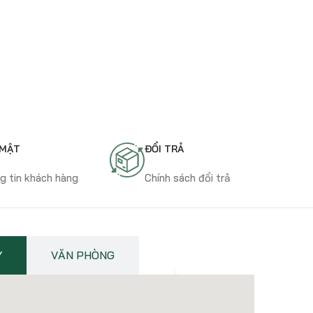
Cao tầng
C
Khu Phức Hợp Thuận An 1
Picit
 MẬT
ĐỔI TRẢ
g tin khách hàng
Chính sách đổi trả
Y
VĂN PHÒNG