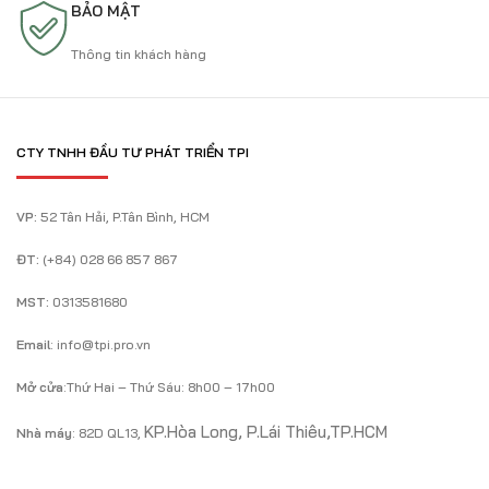
BẢO MẬT
Thông tin khách hàng
CTY TNHH ĐẦU TƯ PHÁT TRIỂN TPI
VP:
52 Tân Hải, P.Tân Bình, HCM
ĐT:
(+84) 028 66 857 867
MST:
0313581680
Email
: info@tpi.pro.vn
Mở cửa
:Thứ Hai – Thứ Sáu: 8h00 – 17h00
KP.Hòa Long, P.Lái Thiêu,TP.HCM
Nhà máy
: 82D QL13,