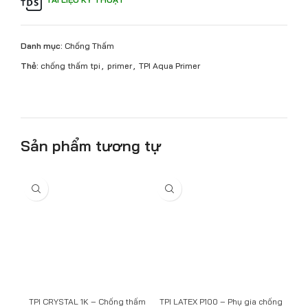
Danh mục:
Chống Thấm
Thẻ:
chống thấm tpi
,
primer
,
TPI Aqua Primer
Sản phẩm tương tự
TPI CRYSTAL 1K – Chống thấm
TPI LATEX P100 – Phụ gia chống
TP