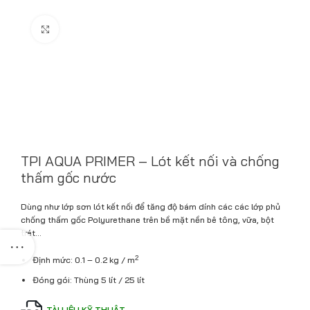
Click to enlarge
TPI AQUA PRIMER – Lót kết nối và chống
thấm gốc nước
Dùng như lớp sơn lót kết nối để tăng độ bám dính các các lớp phủ
chống thấm gốc Polyurethane trên bề mặt nền bê tông, vữa, bột
trét…
2
Định mức: 0.1 – 0.2 kg / m
Đóng gói: Thùng 5 lít / 25 lít
TÀI LIỆU KỸ THUẬT