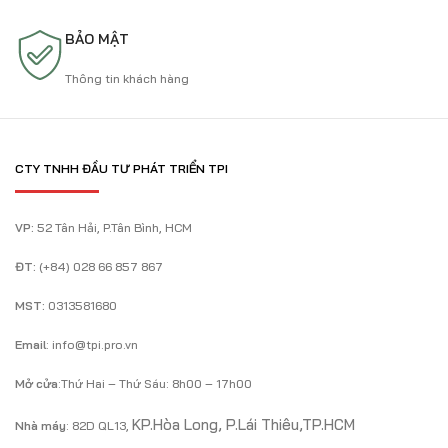
BẢO MẬT
Thông tin khách hàng
CTY TNHH ĐẦU TƯ PHÁT TRIỂN TPI
VP:
52 Tân Hải, P.Tân Bình, HCM
ĐT:
(+84) 028 66 857 867
MST:
0313581680
Email
: info@tpi.pro.vn
Mở cửa
:Thứ Hai – Thứ Sáu: 8h00 – 17h00
KP.Hòa Long, P.Lái Thiêu,TP.HCM
Nhà máy
: 82D QL13,