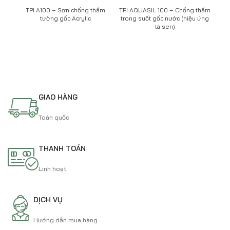
TPI A100 – Sơn chống thấm
TPI AQUASIL 100 – Chống thấm
TP
tường gốc Acrylic
trong suốt gốc nước (hiệu ứng
gốc
lá sen)
GIAO HÀNG
Toàn quốc
THANH TOÁN
Linh hoạt
DỊCH VỤ
Hướng dẫn mua hàng