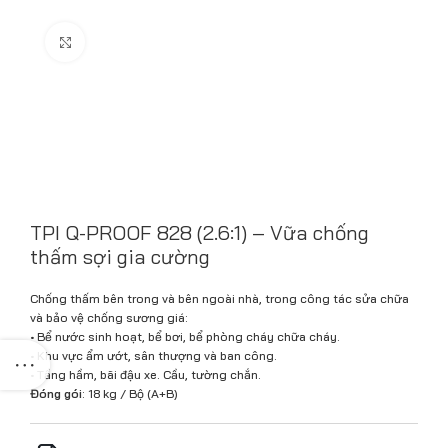
Click to enlarge
TPI Q-PROOF 828 (2.6:1) – Vữa chống
thấm sợi gia cường
Chống thấm bên trong và bên ngoài nhà, trong công tác sửa chữa
và bảo vệ chống sương giá:
• Bể nước sinh hoạt, bể bơi, bể phòng cháy chữa cháy.
• Khu vực ẩm ướt, sân thượng và ban công.
• Tầng hầm, bãi đậu xe. Cầu, tường chắn.
Đóng gói
: 18 kg / Bộ (A+B)